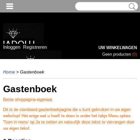
Inloggen
Registreren
UW WINKELWAGEN
Geen producten
(0)
Home
> Gastenboek
Gastenboek
Beste shoppagina-eigenaar,
Dit is de standaard gastenboekpagina die u kunt gebruiken in uw eigen
webshop! Het enige wat u hoeft te doen is onder het tabje Menu opties
'Toon in menu' op Ja te zetten en natuurlijk deze tekst te vervangen door
uw eigen tekst.