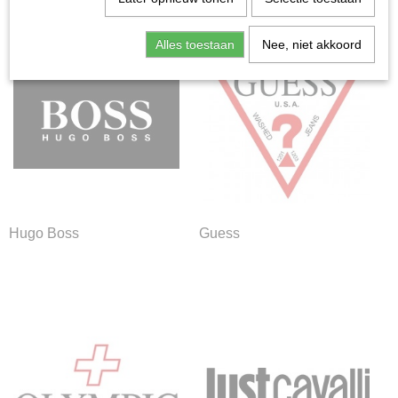
Iwood
Gouden horloges
Alles toestaan
Nee, niet akkoord
Hugo Boss
Guess