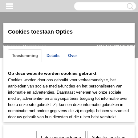
Cookies toestaan Opties
Inloggen
Registreren
UW WINKELWAGEN
Geen producten
(0)
Toestemming
Details
Over
Home
>
Horloge
Op deze website worden cookies gebruikt
Cookies worden door ons gebruikt voor verkeersanalyse, het
Horloge
aanbieden van sociale media-functies en het personaliseren van
informatie en advertenties. Daarnaast verlenen we onze sociale
media-, advertentie- en analysepartners toegang tot informatie over
Hugo Boss
hoe u onze site gebruikt. Zij kunnen deze informatie gebruiken in
combinatie met andere gegevens die zij mogelijk hebben verzameld
Guess
door uw gebruik van hun diensten of die u hen hebt verstrekt.
Olympic
Just Cavalli
Versus Versace
Later opnieuw tonen
Selectie toestaan