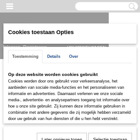
Cookies toestaan Opties
Inloggen
Registreren
UW WINKELWAGEN
Geen producten
(0)
Toestemming
Details
Over
Home
>
Set
Op deze website worden cookies gebruikt
Cookies worden door ons gebruikt voor verkeersanalyse, het
Set
aanbieden van sociale media-functies en het personaliseren van
informatie en advertenties. Daarnaast verlenen we onze sociale
media-, advertentie- en analysepartners toegang tot informatie over
Goud
hoe u onze site gebruikt. Zij kunnen deze informatie gebruiken in
combinatie met andere gegevens die zij mogelijk hebben verzameld
Mini set
door uw gebruik van hun diensten of die u hen hebt verstrekt.
Zilver
Later opnieuw tonen
Selectie toestaan