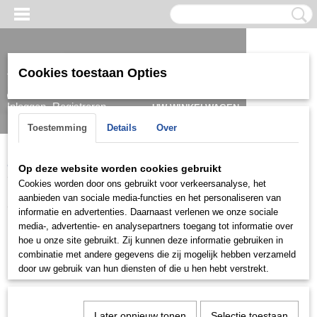
Cookies toestaan Opties
Inloggen
Registreren
UW WINKELWAGEN
Geen producten
(0)
Toestemming
Details
Over
Home
>
Armband
Op deze website worden cookies gebruikt
Cookies worden door ons gebruikt voor verkeersanalyse, het
Armband
aanbieden van sociale media-functies en het personaliseren van
informatie en advertenties. Daarnaast verlenen we onze sociale
media-, advertentie- en analysepartners toegang tot informatie over
Dames
hoe u onze site gebruikt. Zij kunnen deze informatie gebruiken in
combinatie met andere gegevens die zij mogelijk hebben verzameld
Heren
door uw gebruik van hun diensten of die u hen hebt verstrekt.
Later opnieuw tonen
Selectie toestaan