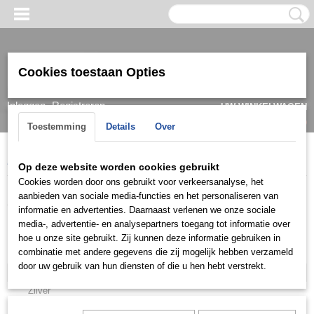
Cookies toestaan Opties
Inloggen
Registreren
UW WINKELWAGEN
Geen producten
(0)
Toestemming
Details
Over
Home
>
Armband
>
Heren
>
Goud/witgoud
Op deze website worden cookies gebruikt
Cookies worden door ons gebruikt voor verkeersanalyse, het
Armband
aanbieden van sociale media-functies en het personaliseren van
informatie en advertenties. Daarnaast verlenen we onze sociale
media-, advertentie- en analysepartners toegang tot informatie over
Dames
hoe u onze site gebruikt. Zij kunnen deze informatie gebruiken in
combinatie met andere gegevens die zij mogelijk hebben verzameld
Heren
door uw gebruik van hun diensten of die u hen hebt verstrekt.
Goud/witgoud
Zilver
Staal