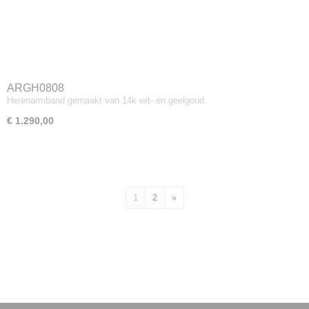
ARGH0808
Herenarmband gemaakt van 14k wit- en geelgoud.
€ 1.290,00
1
2
»