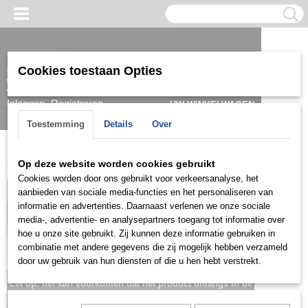
Cookies toestaan Opties
Inloggen
Registreren
UW WINKELWAGEN
Geen producten
(0)
Toestemming
Details
Over
Home
>
Armband
>
Heren
>
Goud/witgoud
>
ARGH0823
Op deze website worden cookies gebruikt
Cookies worden door ons gebruikt voor verkeersanalyse, het
aanbieden van sociale media-functies en het personaliseren van
informatie en advertenties. Daarnaast verlenen we onze sociale
media-, advertentie- en analysepartners toegang tot informatie over
hoe u onze site gebruikt. Zij kunnen deze informatie gebruiken in
combinatie met andere gegevens die zij mogelijk hebben verzameld
door uw gebruik van hun diensten of die u hen hebt verstrekt.
Let op: het kan voorkomen dat het product onlangs in de
zaak is verkocht; in dat geval nemen wij contact met u op.