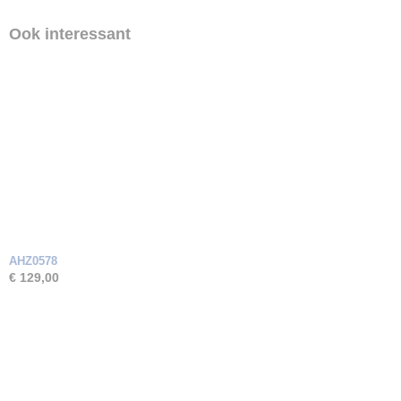
Ook interessant
AHZ0578
€ 129,00