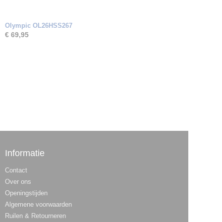
Olympic OL26HSS267
€ 69,95
Informatie
Contact
Over ons
Openingstijden
Algemene voorwaarden
Ruilen & Retourneren