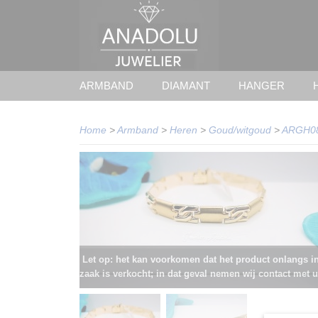
ARMBAND
DIAMANT
HANGER
Home
>
Armband
>
Heren
>
Goud/witgoud
>
ARGH0
Let op: het kan voorkomen dat het product onlangs i
zaak is verkocht; in dat geval nemen wij contact met u