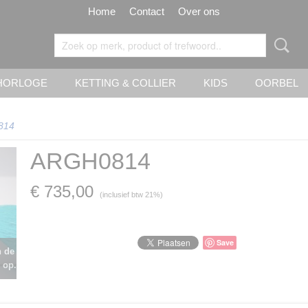
Home
Contact
Over ons
HORLOGE
KETTING & COLLIER
KIDS
OORBEL
814
ARGH0814
€ 735,00
(inclusief btw 21%)
Save
n de
 op.