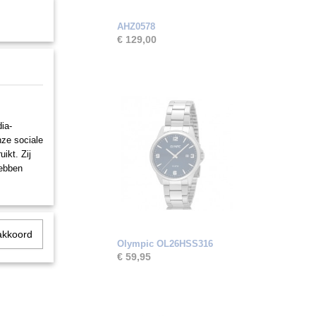
AHZ0578
€ 129,00
ia-
nze sociale
ikt. Zij
hebben
akkoord
Olympic OL26HSS316
€ 59,95