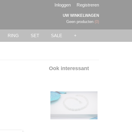
Inloggen
Registreren
UW WINKELWAGEN
Geen producten
(0)
RING
SET
SALE
+
Ook interessant