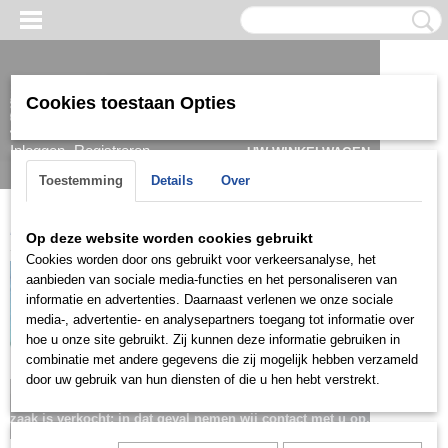
Cookies toestaan Opties
Inloggen
Registreren
UW WINKELWAGEN
Geen producten
(0)
Toestemming
Details
Over
Home
>
Armband
>
Heren
>
Goud/witgoud
>
ARGH0810
Op deze website worden cookies gebruikt
Cookies worden door ons gebruikt voor verkeersanalyse, het
aanbieden van sociale media-functies en het personaliseren van
informatie en advertenties. Daarnaast verlenen we onze sociale
media-, advertentie- en analysepartners toegang tot informatie over
hoe u onze site gebruikt. Zij kunnen deze informatie gebruiken in
combinatie met andere gegevens die zij mogelijk hebben verzameld
door uw gebruik van hun diensten of die u hen hebt verstrekt.
Let op: het kan voorkomen dat het product onlangs in de
zaak is verkocht; in dat geval nemen wij contact met u op.