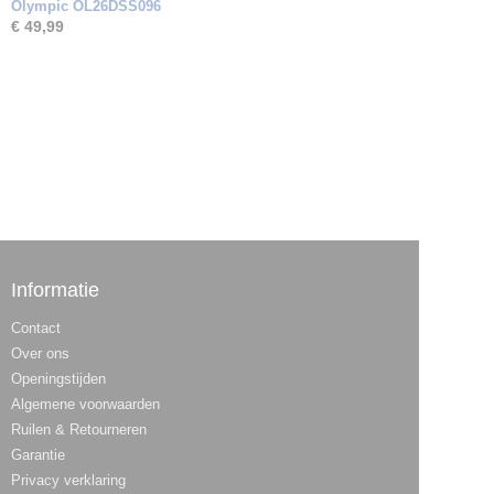
Olympic OL26DSS096
€ 49,99
Informatie
Contact
Over ons
Openingstijden
Algemene voorwaarden
Ruilen & Retourneren
Garantie
Privacy verklaring