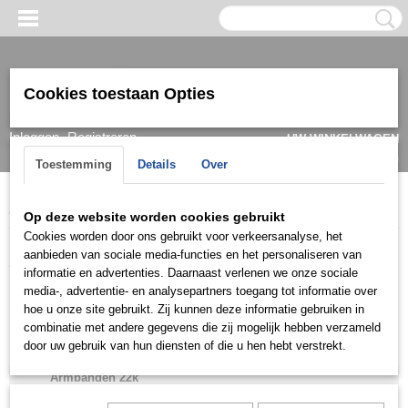
Cookies toestaan Opties
Inloggen
Registreren
UW WINKELWAGEN
Geen producten
(0)
Toestemming
Details
Over
Home
>
Armband
>
Dames
>
Goud/ witgoud
>
Armbanden 22k
Op deze website worden cookies gebruikt
Cookies worden door ons gebruikt voor verkeersanalyse, het
Armband
aanbieden van sociale media-functies en het personaliseren van
informatie en advertenties. Daarnaast verlenen we onze sociale
media-, advertentie- en analysepartners toegang tot informatie over
Dames
hoe u onze site gebruikt. Zij kunnen deze informatie gebruiken in
combinatie met andere gegevens die zij mogelijk hebben verzameld
Goud/ witgoud
door uw gebruik van hun diensten of die u hen hebt verstrekt.
Armbanden 14k
Armbanden 22k
Slavenarmbanden 22 krt