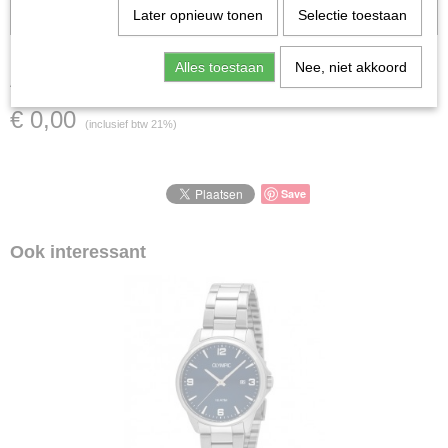
verkocht; in dat geval nemen wij contact met u op.
Later opnieuw tonen
Selectie toestaan
ARG2080
Alles toestaan
Nee, niet akkoord
€ 0,00
(inclusief btw 21%)
Save
Ook interessant