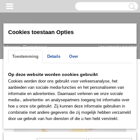
Cookies toestaan Opties
Inloggen
Registreren
UW WINKELWAGEN
Geen producten
(0)
Toestemming
Details
Over
Home
>
Armband
>
Dames
>
Goud/ witgoud
>
Armbanden 22k
>
Op deze website worden cookies gebruikt
ARG2080
Cookies worden door ons gebruikt voor verkeersanalyse, het
aanbieden van sociale media-functies en het personaliseren van
informatie en advertenties. Daarnaast verlenen we onze sociale
media-, advertentie- en analysepartners toegang tot informatie over
hoe u onze site gebruikt. Zij kunnen deze informatie gebruiken in
combinatie met andere gegevens die zij mogelijk hebben verzameld
door uw gebruik van hun diensten of die u hen hebt verstrekt.
Let op: het kan voorkomen dat het product onlangs in de zaak is