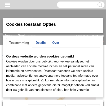
Cookies toestaan Opties
Inloggen
Registreren
UW WINKELWAGEN
Geen producten
(0)
Toestemming
Details
Over
Home
>
Armband
>
Dames
>
Goud/ witgoud
>
Armbanden 22k
>
Op deze website worden cookies gebruikt
ARG2075
Cookies worden door ons gebruikt voor verkeersanalyse, het
aanbieden van sociale media-functies en het personaliseren van
informatie en advertenties. Daarnaast verlenen we onze sociale
media-, advertentie- en analysepartners toegang tot informatie over
hoe u onze site gebruikt. Zij kunnen deze informatie gebruiken in
combinatie met andere gegevens die zij mogelijk hebben verzameld
door uw gebruik van hun diensten of die u hen hebt verstrekt.