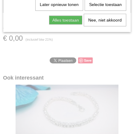
Let op: het kan voorkomen dat het product onlangs in de zaak is
Later opnieuw tonen
Selectie toestaan
verkocht; in dat geval nemen wij contact met u op.
Alles toestaan
Nee, niet akkoord
ARG2075
€ 0,00
(inclusief btw 21%)
Save
Ook interessant