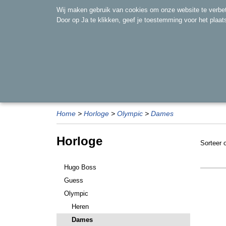
Wij maken gebruik van cookies om onze website te verbet
Door op Ja te klikken, geef je toestemming voor het plaa
ARMBAND
DIAMANT
HANGER
OVERIGE
Home
>
Horloge
>
Olympic
>
Dames
Horloge
Sorteer
Hugo Boss
Guess
Olympic
Heren
Dames