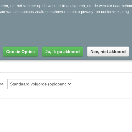
Home
Contact
Over ons
eren, om het verkeer op de website te analyseren, om de website naar behore
tsen van alle cookies zoals omschreven in onze privacy- en cookieverklaring.
HORLOGE
KETTING & COLLIER
KIDS
OORBEL
Cookie Opties
Ja, ik ga akkoord
Nee, niet akkoord
 op: