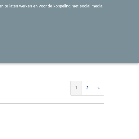
Inloggen
Registreren
n te laten werken en voor de koppeling met social media.
UW WINKELWAGEN
Geen producten
(0)
RING
SET
SALE
1
2
»