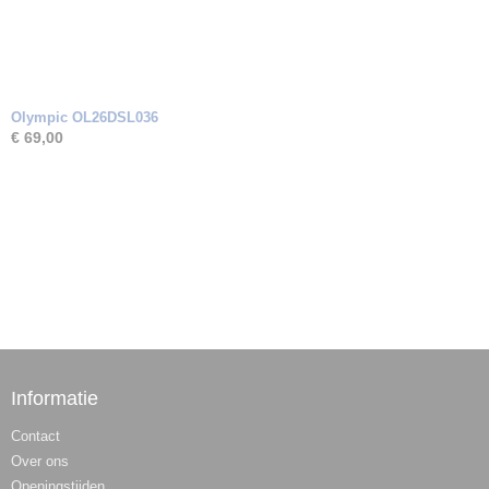
Olympic OL26DSL036
€ 69,00
Informatie
Contact
Over ons
Openingstijden