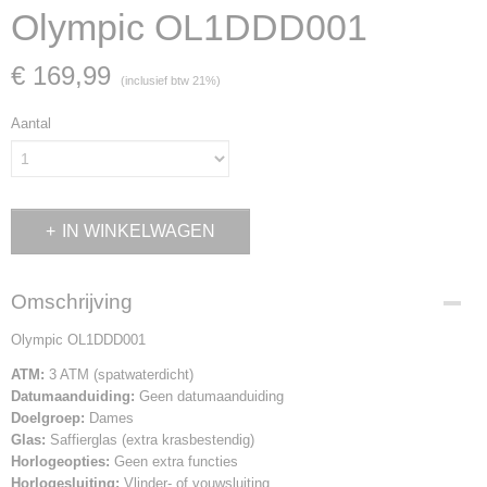
Olympic OL1DDD001
€ 169,99
(inclusief btw 21%)
Aantal
IN WINKELWAGEN
Omschrijving
Olympic OL1DDD001
ATM:
3 ATM (spatwaterdicht)
Datumaanduiding:
Geen datumaanduiding
Doelgroep:
Dames
Glas:
Saffierglas (extra krasbestendig)
Horlogeopties:
Geen extra functies
Horlogesluiting:
Vlinder- of vouwsluiting