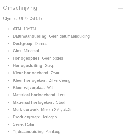
Omschrijving
Olympic OL72DSL047
ATM
: 10ATM
Datumaanduiding
: Geen datumaanduiding
Doelgroep
: Dames
Glas
: Mineraal
Horlogeopties
: Geen opties
Horlogesluiting
: Gesp
Kleur horlogeband
: Zwart
Kleur horlogekast
: Zilverkleurig
Kleur wijzerplaat
: Wit
Materiaal horlogeband
: Leer
Materiaal horlogekast
: Staal
Merk uurwerk
: Miyota 2Miyota35
Productgroep
: Horloges
Serie
: Robin
Tijdsaanduiding
: Analoog