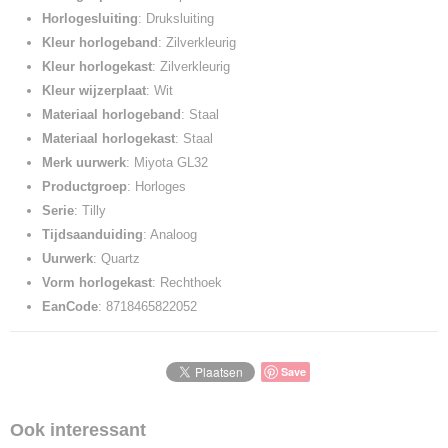
Horlogesluiting
: Druksluiting
Kleur horlogeband
: Zilverkleurig
Kleur horlogekast
: Zilverkleurig
Kleur wijzerplaat
: Wit
Materiaal horlogeband
: Staal
Materiaal horlogekast
: Staal
Merk uurwerk
: Miyota GL32
Productgroep
: Horloges
Serie
: Tilly
Tijdsaanduiding
: Analoog
Uurwerk
: Quartz
Vorm horlogekast
: Rechthoek
EanCode
: 8718465822052
Save
Ook interessant