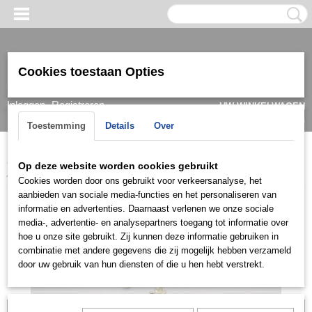
Cookies toestaan Opties
Inloggen
Registreren
UW WINKELWAGEN
Geen producten
(0)
Toestemming
Details
Over
Home
>
Armband
>
Dames
>
Goud/ witgoud
>
Armbanden 14k
>
Op deze website worden cookies gebruikt
ARG0719
Cookies worden door ons gebruikt voor verkeersanalyse, het
aanbieden van sociale media-functies en het personaliseren van
informatie en advertenties. Daarnaast verlenen we onze sociale
media-, advertentie- en analysepartners toegang tot informatie over
hoe u onze site gebruikt. Zij kunnen deze informatie gebruiken in
combinatie met andere gegevens die zij mogelijk hebben verzameld
door uw gebruik van hun diensten of die u hen hebt verstrekt.