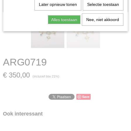
Let op: het kan voorkomen dat het product onlangs in de zaak is
Later opnieuw tonen
Selectie toestaan
verkocht; in dat geval nemen wij contact met u op.
Alles toestaan
Nee, niet akkoord
ARG0719
€ 350,00
(inclusief btw 21%)
Save
Ook interessant