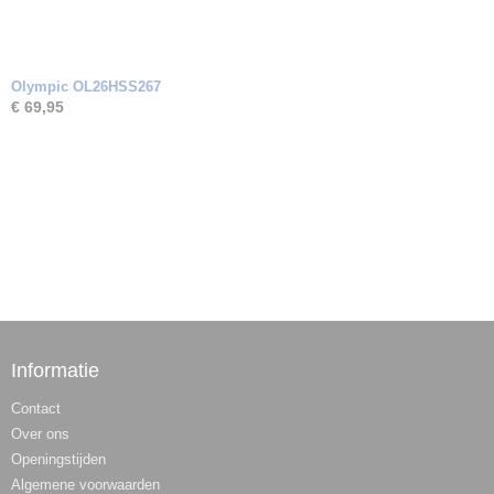
Olympic OL26HSS267
€ 69,95
Informatie
Contact
Over ons
Openingstijden
Algemene voorwaarden