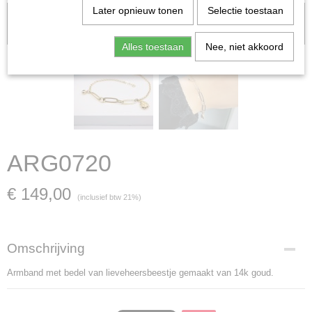
Later opnieuw tonen
Selectie toestaan
Let op: het kan voorkomen dat het product onlangs in de zaak is
verkocht; in dat geval nemen wij contact met u op.
Alles toestaan
Nee, niet akkoord
ARG0720
€ 149,00
(inclusief btw 21%)
Omschrijving
Armband met bedel van lieveheersbeestje gemaakt van 14k goud.