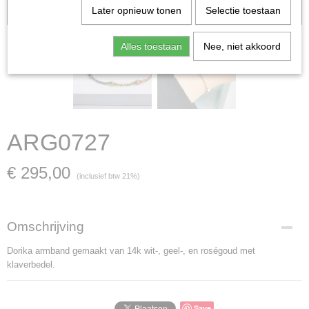
Later opnieuw tonen
Selectie toestaan
verkocht; in dat geval nemen wij contact met u op.
Alles toestaan
Nee, niet akkoord
ARG0727
€ 295,00
(inclusief btw 21%)
Omschrijving
Dorika armband gemaakt van 14k wit-, geel-, en roségoud met
klaverbedel.
Save