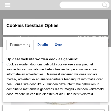
Cookies toestaan Opties
Inloggen
Registreren
UW WINKELWAGEN
Geen producten
(0)
Toestemming
Details
Over
Home
>
Armband
>
Dames
>
Goud/ witgoud
>
Armbanden 14k
>
Op deze website worden cookies gebruikt
ARG0727
Cookies worden door ons gebruikt voor verkeersanalyse, het
aanbieden van sociale media-functies en het personaliseren van
informatie en advertenties. Daarnaast verlenen we onze sociale
media-, advertentie- en analysepartners toegang tot informatie over
hoe u onze site gebruikt. Zij kunnen deze informatie gebruiken in
combinatie met andere gegevens die zij mogelijk hebben verzameld
door uw gebruik van hun diensten of die u hen hebt verstrekt.
Let op: het kan voorkomen dat het product onlangs in de zaak is