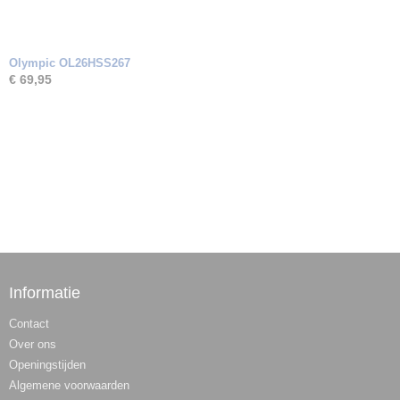
Olympic OL26HSS267
€ 69,95
Informatie
Contact
Over ons
Openingstijden
Algemene voorwaarden