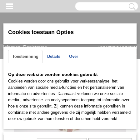
Cookies toestaan Opties
Inloggen
Registreren
UW WINKELWAGEN
Geen producten
(0)
Toestemming
Details
Over
Home
>
Armband
>
Dames
>
Goud/ witgoud
>
Armbanden 14k
>
Op deze website worden cookies gebruikt
ARG0734
Cookies worden door ons gebruikt voor verkeersanalyse, het
aanbieden van sociale media-functies en het personaliseren van
informatie en advertenties. Daarnaast verlenen we onze sociale
media-, advertentie- en analysepartners toegang tot informatie over
hoe u onze site gebruikt. Zij kunnen deze informatie gebruiken in
combinatie met andere gegevens die zij mogelijk hebben verzameld
door uw gebruik van hun diensten of die u hen hebt verstrekt.