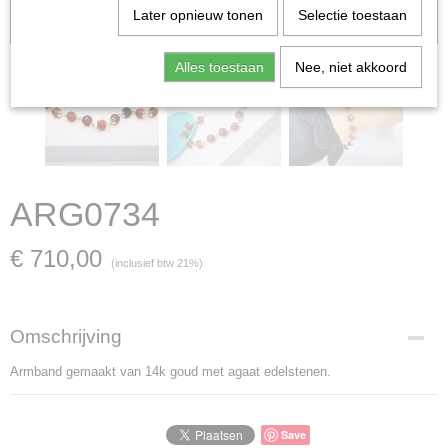
Let op: het kan voorkomen dat het product onlangs in de zaak is
Later opnieuw tonen
Selectie toestaan
verkocht; in dat geval nemen wij contact met u op.
Alles toestaan
Nee, niet akkoord
ARG0734
€ 710,00
(inclusief btw 21%)
Omschrijving
Armband gemaakt van 14k goud met agaat edelstenen.
Save