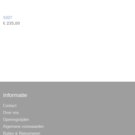
S027
€ 235,00
Informatie
Contact
Over ons
Openingstijden
Algemene voorwaarden
Ruilen & Retourneren