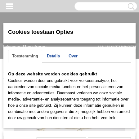
Cookies toestaan Opties
Inloggen
Registreren
UW WINKELWAGEN
Geen producten
(0)
Toestemming
Details
Over
Home
>
Armband
>
Dames
>
Goud/ witgoud
>
Armbanden 14k
>
Op deze website worden cookies gebruikt
ARG0737
Cookies worden door ons gebruikt voor verkeersanalyse, het
aanbieden van sociale media-functies en het personaliseren van
informatie en advertenties. Daarnaast verlenen we onze sociale
media-, advertentie- en analysepartners toegang tot informatie over
hoe u onze site gebruikt. Zij kunnen deze informatie gebruiken in
combinatie met andere gegevens die zij mogelijk hebben verzameld
door uw gebruik van hun diensten of die u hen hebt verstrekt.