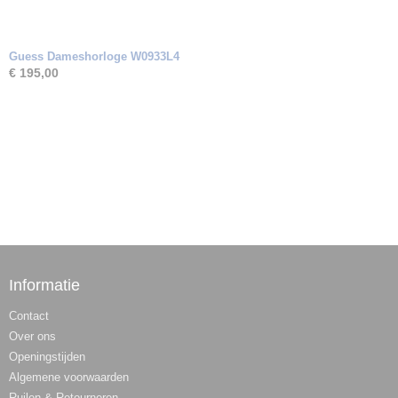
Guess Dameshorloge W0933L4
€ 195,00
Informatie
Contact
Over ons
Openingstijden
Algemene voorwaarden
Ruilen & Retourneren