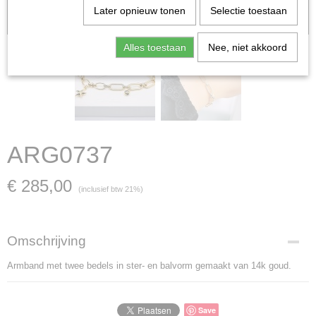
Let op: het kan voorkomen dat het product onlangs in de zaak is
Later opnieuw tonen
Selectie toestaan
verkocht; in dat geval nemen wij contact met u op.
Alles toestaan
Nee, niet akkoord
ARG0737
€ 285,00
(inclusief btw 21%)
Omschrijving
Armband met twee bedels in ster- en balvorm gemaakt van 14k goud.
Save