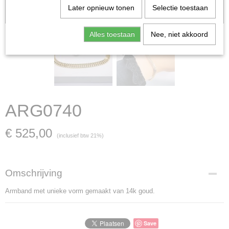
Let op: het kan voorkomen dat het product onlangs in de zaak is
Later opnieuw tonen
Selectie toestaan
verkocht; in dat geval nemen wij contact met u op.
Alles toestaan
Nee, niet akkoord
ARG0740
€ 525,00
(inclusief btw 21%)
Omschrijving
Armband met unieke vorm gemaakt van 14k goud.
Save