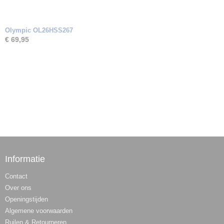
Olympic OL26HSS267
€ 69,95
Informatie
Contact
Over ons
Openingstijden
Algemene voorwaarden
Ruilen & Retourneren