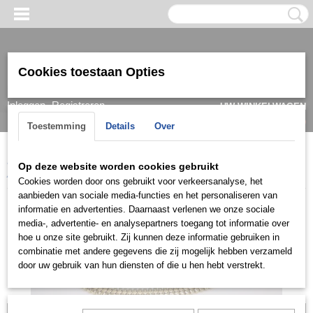
Cookies toestaan Opties
Inloggen
Registreren
UW WINKELWAGEN
Geen producten
(0)
Toestemming
Details
Over
Home
>
Armband
>
Dames
>
Goud/ witgoud
>
Armbanden 14k
>
Op deze website worden cookies gebruikt
ARG0740
Cookies worden door ons gebruikt voor verkeersanalyse, het
aanbieden van sociale media-functies en het personaliseren van
informatie en advertenties. Daarnaast verlenen we onze sociale
media-, advertentie- en analysepartners toegang tot informatie over
hoe u onze site gebruikt. Zij kunnen deze informatie gebruiken in
combinatie met andere gegevens die zij mogelijk hebben verzameld
door uw gebruik van hun diensten of die u hen hebt verstrekt.