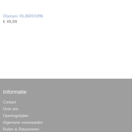
Olympic OL26DSS096
€ 49,99
Informatie
Contact
Over ons
Openingstijden
Algemene voorwaarden
Ruilen & Retourneren