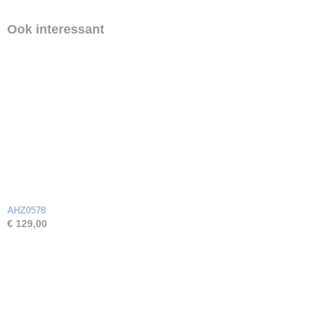
Ook interessant
AHZ0578
€ 129,00