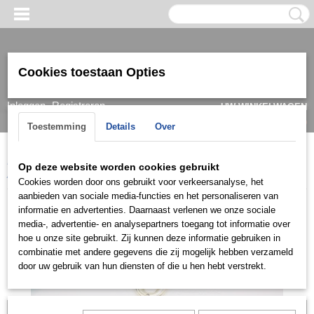
Cookies toestaan Opties
Inloggen
Registreren
UW WINKELWAGEN
Geen producten
(0)
Toestemming
Details
Over
Home
>
Armband
>
Dames
>
Goud/ witgoud
>
Armbanden 14k
>
Op deze website worden cookies gebruikt
ARGO745
Cookies worden door ons gebruikt voor verkeersanalyse, het
aanbieden van sociale media-functies en het personaliseren van
informatie en advertenties. Daarnaast verlenen we onze sociale
media-, advertentie- en analysepartners toegang tot informatie over
hoe u onze site gebruikt. Zij kunnen deze informatie gebruiken in
combinatie met andere gegevens die zij mogelijk hebben verzameld
door uw gebruik van hun diensten of die u hen hebt verstrekt.
Let op: het kan voorkomen dat het product onlangs in de zaak is