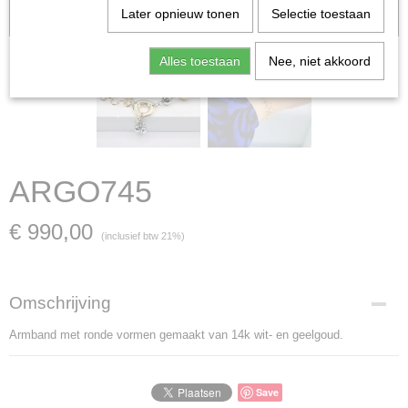
Later opnieuw tonen
Selectie toestaan
verkocht; in dat geval nemen wij contact met u op.
Alles toestaan
Nee, niet akkoord
ARGO745
€ 990,00
(inclusief btw 21%)
Omschrijving
Armband met ronde vormen gemaakt van 14k wit- en geelgoud.
Save