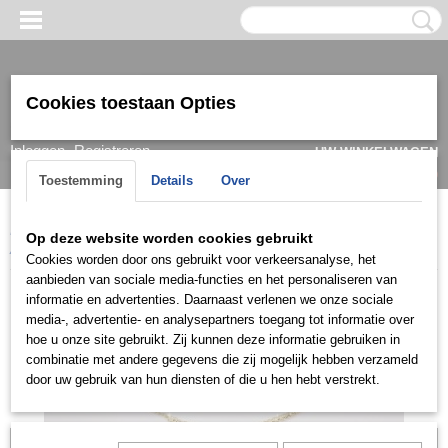
Cookies toestaan Opties
Inloggen
Registreren
UW WINKELWAGEN
Geen producten
(0)
Toestemming
Details
Over
Home
>
Armband
>
Dames
>
Goud/ witgoud
>
Armbanden 14k
>
Op deze website worden cookies gebruikt
ARGO799
Cookies worden door ons gebruikt voor verkeersanalyse, het
aanbieden van sociale media-functies en het personaliseren van
informatie en advertenties. Daarnaast verlenen we onze sociale
media-, advertentie- en analysepartners toegang tot informatie over
hoe u onze site gebruikt. Zij kunnen deze informatie gebruiken in
combinatie met andere gegevens die zij mogelijk hebben verzameld
door uw gebruik van hun diensten of die u hen hebt verstrekt.
Let op: het kan voorkomen dat het product onlangs in de zaak is