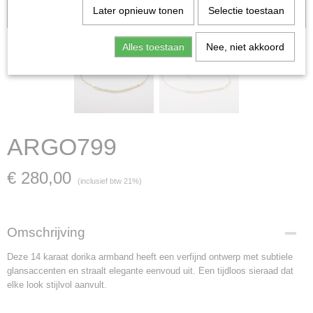
Later opnieuw tonen
Selectie toestaan
verkocht; in dat geval nemen wij contact met u op.
Alles toestaan
Nee, niet akkoord
ARGO799
€ 280,00
(inclusief btw 21%)
Omschrijving
Deze 14 karaat dorika armband heeft een verfijnd ontwerp met subtiele
glansaccenten en straalt elegante eenvoud uit. Een tijdloos sieraad dat
elke look stijlvol aanvult.