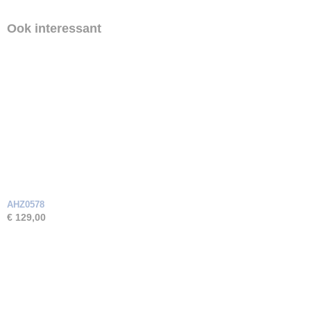
Ook interessant
AHZ0578
€ 129,00