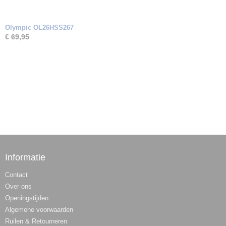
Olympic OL26HSS267
€ 69,95
Informatie
Contact
Over ons
Openingstijden
Algemene voorwaarden
Ruilen & Retourneren