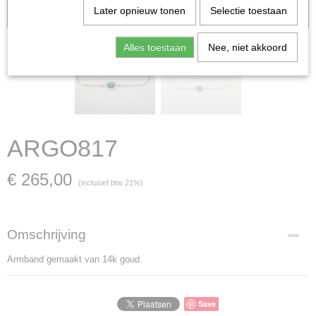
Later opnieuw tonen
Selectie toestaan
verkocht; in dat geval nemen wij contact met u op.
Alles toestaan
Nee, niet akkoord
ARGO817
€ 265,00
(inclusief btw 21%)
Omschrijving
Armband gemaakt van 14k goud.
Save