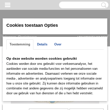
Cookies toestaan Opties
Inloggen
Registreren
UW WINKELWAGEN
Geen producten
(0)
Toestemming
Details
Over
Home
>
Armband
>
Dames
>
Goud/ witgoud
>
Armbanden 14k
>
Op deze website worden cookies gebruikt
ARGO817
Cookies worden door ons gebruikt voor verkeersanalyse, het
aanbieden van sociale media-functies en het personaliseren van
informatie en advertenties. Daarnaast verlenen we onze sociale
media-, advertentie- en analysepartners toegang tot informatie over
hoe u onze site gebruikt. Zij kunnen deze informatie gebruiken in
combinatie met andere gegevens die zij mogelijk hebben verzameld
door uw gebruik van hun diensten of die u hen hebt verstrekt.
Let op: het kan voorkomen dat het product onlangs in de zaak is