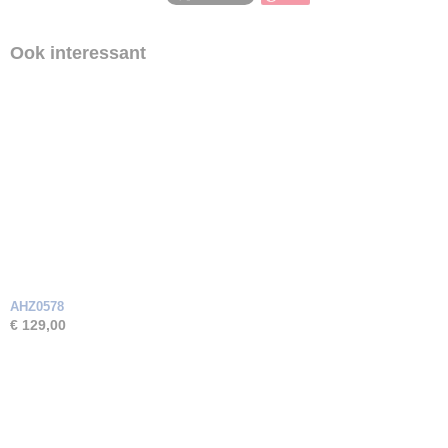
Ook interessant
AHZ0578
€ 129,00