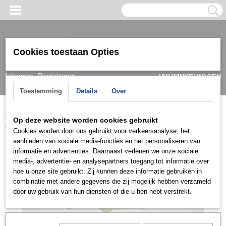
Cookies toestaan Opties
Inloggen
Registreren
UW WINKELWAGEN
Geen producten
(0)
Toestemming
Details
Over
Home
>
Armband
>
Dames
>
Goud/ witgoud
>
Armbanden 14k
>
Op deze website worden cookies gebruikt
ARGO818
Cookies worden door ons gebruikt voor verkeersanalyse, het
aanbieden van sociale media-functies en het personaliseren van
informatie en advertenties. Daarnaast verlenen we onze sociale
media-, advertentie- en analysepartners toegang tot informatie over
hoe u onze site gebruikt. Zij kunnen deze informatie gebruiken in
combinatie met andere gegevens die zij mogelijk hebben verzameld
door uw gebruik van hun diensten of die u hen hebt verstrekt.
Let op: het kan voorkomen dat het product onlangs in de zaak is