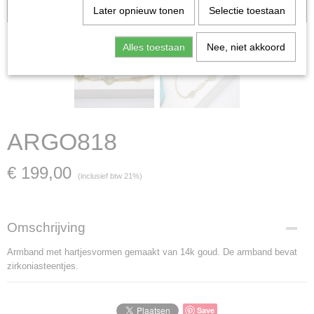
verkocht; in dat geval nemen wij contact met u op.
Later opnieuw tonen
Selectie toestaan
Alles toestaan
Nee, niet akkoord
ARGO818
€ 199,00
(inclusief btw 21%)
Omschrijving
Armband met hartjesvormen gemaakt van 14k goud. De armband bevat
zirkoniasteentjes.
Save