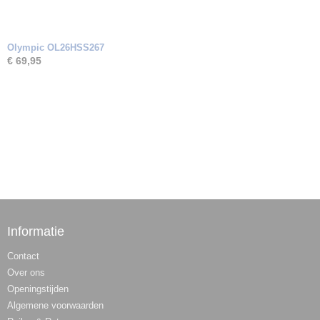
Olympic OL26HSS267
€ 69,95
Informatie
Contact
Over ons
Openingstijden
Algemene voorwaarden