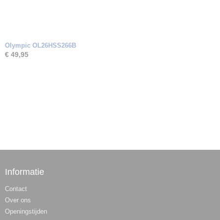
Olympic OL26HSS266B
€ 49,95
Informatie
Contact
Over ons
Openingstijden