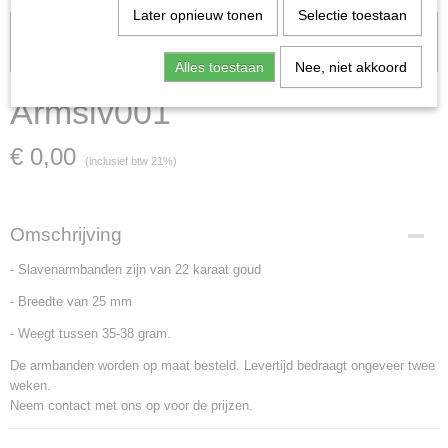
Later opnieuw tonen
Selectie toestaan
Let op: het kan voorkomen dat het product onlangs in de zaak is
verkocht; in dat geval nemen wij contact met u op.
Alles toestaan
Nee, niet akkoord
Armslv001
€ 0,00
(inclusief btw 21%)
Omschrijving
- Slavenarmbanden zijn van 22 karaat goud
- Breedte van 25 mm
- Weegt tussen 35-38 gram.
De armbanden worden op maat besteld. Levertijd bedraagt ongeveer twee
weken.
Neem contact met ons op voor de prijzen.