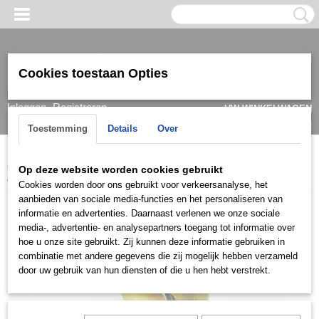
Cookies toestaan Opties
Inloggen
Registreren
UW WINKELWAGEN
Geen producten
(0)
Toestemming
Details
Over
Home
>
Armband
>
Dames
>
Goud/ witgoud
>
Slavenarmbanden
Op deze website worden cookies gebruikt
22 krt
>
Armslv001
Cookies worden door ons gebruikt voor verkeersanalyse, het
aanbieden van sociale media-functies en het personaliseren van
informatie en advertenties. Daarnaast verlenen we onze sociale
media-, advertentie- en analysepartners toegang tot informatie over
hoe u onze site gebruikt. Zij kunnen deze informatie gebruiken in
combinatie met andere gegevens die zij mogelijk hebben verzameld
door uw gebruik van hun diensten of die u hen hebt verstrekt.