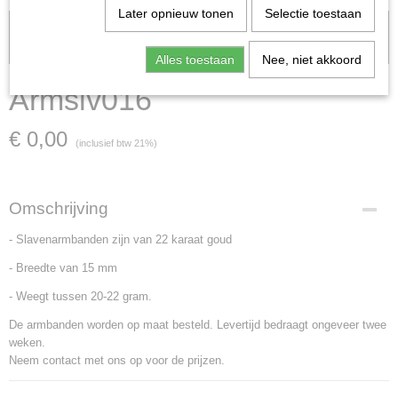
Later opnieuw tonen
Selectie toestaan
Let op: het kan voorkomen dat het product onlangs in de zaak is
verkocht; in dat geval nemen wij contact met u op.
Alles toestaan
Nee, niet akkoord
Armslv016
€ 0,00
(inclusief btw 21%)
Omschrijving
- Slavenarmbanden zijn van 22 karaat goud
- Breedte van 15 mm
- Weegt tussen 20-22 gram.
De armbanden worden op maat besteld. Levertijd bedraagt ongeveer twee
weken.
Neem contact met ons op voor de prijzen.