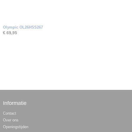
Olympic OL26HSS267
€ 69,95
Informatie
Contact
Over ons
Openingstijden