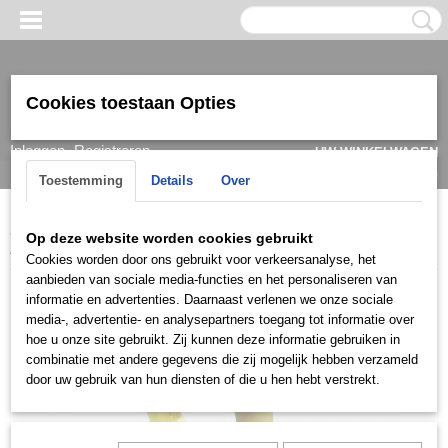
Cookies toestaan Opties
Inloggen
Registreren
UW WINKELWAGEN
Geen producten
(0)
Toestemming
Details
Over
Home
>
Armband
>
Dames
>
Goud/ witgoud
>
Slavenarmbanden
Op deze website worden cookies gebruikt
22 krt
>
Armslv016
Cookies worden door ons gebruikt voor verkeersanalyse, het
aanbieden van sociale media-functies en het personaliseren van
informatie en advertenties. Daarnaast verlenen we onze sociale
media-, advertentie- en analysepartners toegang tot informatie over
hoe u onze site gebruikt. Zij kunnen deze informatie gebruiken in
combinatie met andere gegevens die zij mogelijk hebben verzameld
door uw gebruik van hun diensten of die u hen hebt verstrekt.