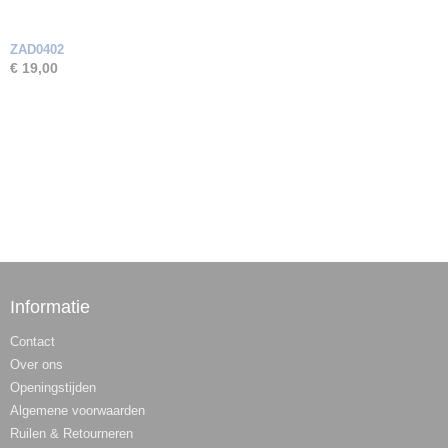
ZAD0402
€ 19,00
Informatie
Contact
Over ons
Openingstijden
Algemene voorwaarden
Ruilen & Retourneren