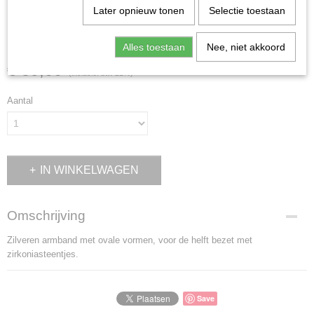
Later opnieuw tonen
Selectie toestaan
ZAD0406
Alles toestaan
Nee, niet akkoord
€ 59,00
(inclusief btw 21%)
Aantal
IN WINKELWAGEN
Omschrijving
Zilveren armband met ovale vormen, voor de helft bezet met
zirkoniasteentjes.
Save