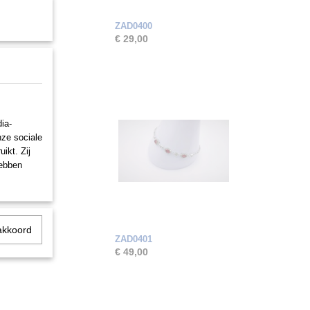
ZAD0400
€ 29,00
ia-
nze sociale
ikt. Zij
hebben
akkoord
ZAD0401
€ 49,00