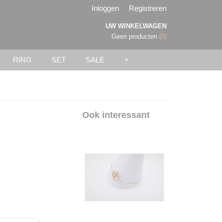
Inloggen
Registreren
UW WINKELWAGEN
Geen producten
(0)
RING
SET
SALE
+
Ook interessant