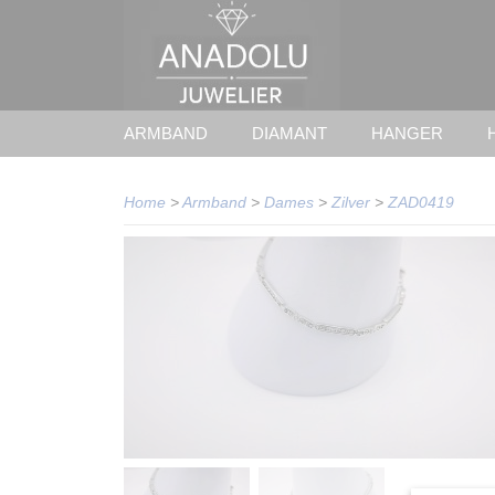
ARMBAND
DIAMANT
HANGER
Home
>
Armband
>
Dames
>
Zilver
>
ZAD0419