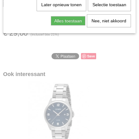
zaak is verkocht; in dat geval nemen wij contact met u op.
Later opnieuw tonen
Selectie toestaan
SSARM540
Alles toestaan
Nee, niet akkoord
€ 29,00
(inclusief btw 21%)
Save
Ook interessant