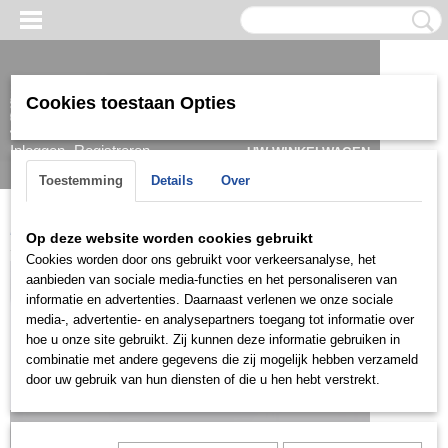
Cookies toestaan Opties
Inloggen
Registreren
UW WINKELWAGEN
Geen producten
(0)
Toestemming
Details
Over
Home
>
Armband
>
Heren
>
Staal
>
SSARM540
Op deze website worden cookies gebruikt
Cookies worden door ons gebruikt voor verkeersanalyse, het
aanbieden van sociale media-functies en het personaliseren van
informatie en advertenties. Daarnaast verlenen we onze sociale
media-, advertentie- en analysepartners toegang tot informatie over
hoe u onze site gebruikt. Zij kunnen deze informatie gebruiken in
combinatie met andere gegevens die zij mogelijk hebben verzameld
door uw gebruik van hun diensten of die u hen hebt verstrekt.
Let op: het kan voorkomen dat het product onlangs in de