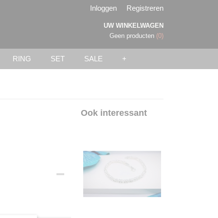
Inloggen
Registreren
UW WINKELWAGEN
Geen producten
(0)
RING
SET
SALE
+
Ook interessant