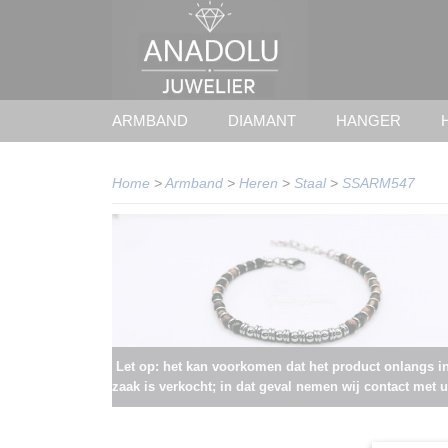
ARMBAND
DIAMANT
HANGER
Home
>
Armband
>
Heren
>
Staal
>
SSARM547
Let op: het kan voorkomen dat het product onlangs i
zaak is verkocht; in dat geval nemen wij contact met u