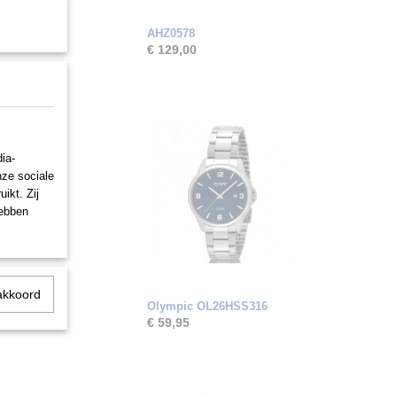
AHZ0578
€ 129,00
ia-
nze sociale
ikt. Zij
hebben
akkoord
Olympic OL26HSS316
€ 59,95