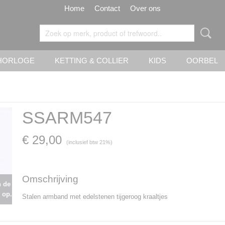
Home
Contact
Over ons
HORLOGE
KETTING & COLLIER
KIDS
OORBEL
SSARM547
€ 29,00
(inclusief btw 21%)
Omschrijving
n de
 op.
Stalen armband met edelstenen tijgeroog kraaltjes