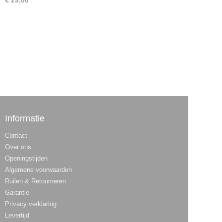
€ 29,00
Informatie
Contact
Over ons
Openingstijden
Algemene voorwaarden
Ruilen & Retourneren
Garantie
Privacy verklaring
Levertijd