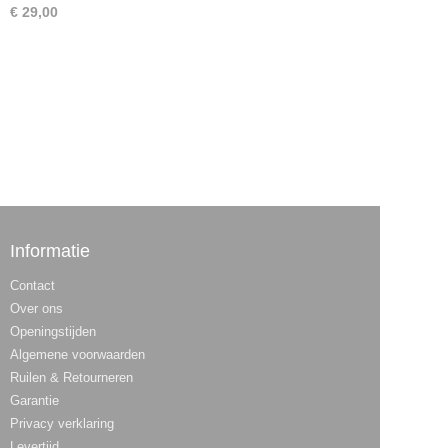
€ 29,00
Informatie
Contact
Over ons
Openingstijden
Algemene voorwaarden
Ruilen & Retourneren
Garantie
Privacy verklaring
Levertijd