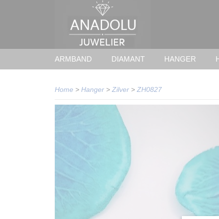
ARMBAND
DIAMANT
HANGER
Home
>
Hanger
>
Zilver
>
ZH0827