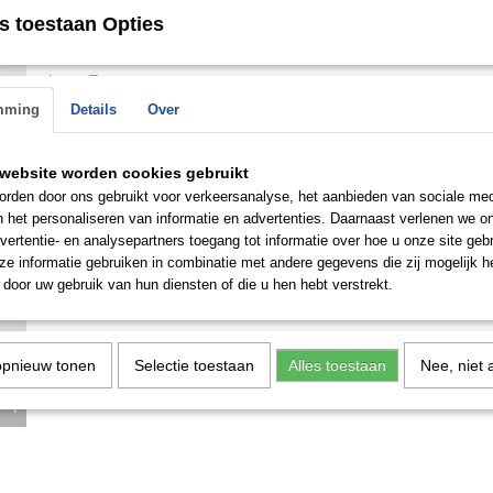
s toestaan Opties
Omschrijving
Letter T
mming
Details
Over
Save
website worden cookies gebruikt
rden door ons gebruikt voor verkeersanalyse, het aanbieden van sociale med
n het personaliseren van informatie en advertenties. Daarnaast verlenen we o
vertentie- en analysepartners toegang tot informatie over hoe u onze site gebru
e informatie gebruiken in combinatie met andere gegevens die zij mogelijk 
door uw gebruik van hun diensten of die u hen hebt verstrekt.
opnieuw tonen
Selectie toestaan
Alles toestaan
Nee, niet 
n de
 op.