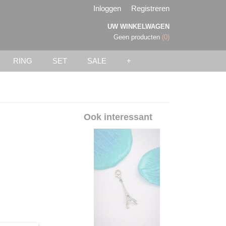
Inloggen
Registreren
UW WINKELWAGEN
Geen producten
(0)
RING
SET
SALE
+
Ook interessant