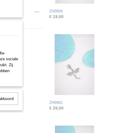
ZH0800
€ 19,00
ia-
nze sociale
ikt. Zij
hebben
akkoord
ZH0801
€ 29,00