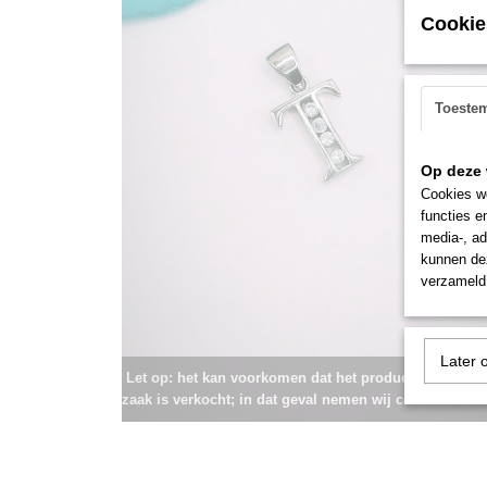
Cookie
Toeste
Op deze 
Cookies wo
functies e
media-, ad
kunnen dez
verzameld 
Later 
Let op: het kan voorkomen dat het product onlangs i
zaak is verkocht; in dat geval nemen wij contact met u