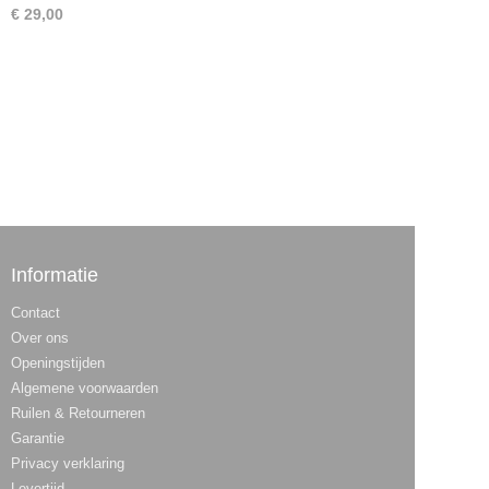
€ 29,00
Informatie
Contact
Over ons
Openingstijden
Algemene voorwaarden
Ruilen & Retourneren
Garantie
Privacy verklaring
Levertijd