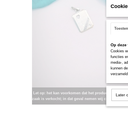
Cookie
Toeste
Op deze 
Cookies wo
functies e
media-, ad
kunnen dez
verzameld 
Let op: het kan voorkomen dat het product onlangs i
Later 
zaak is verkocht; in dat geval nemen wij contact met u