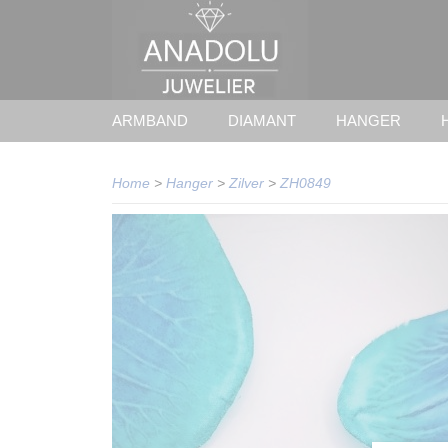
ARMBAND
DIAMANT
HANGER
Home
>
Hanger
>
Zilver
>
ZH0849