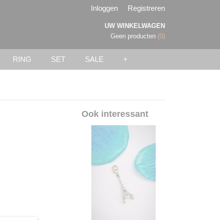
Inloggen
Registreren
UW WINKELWAGEN
Geen producten
(0)
RING
SET
SALE
+
Ook interessant