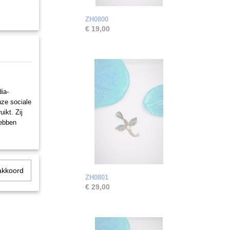
ZH0800
€ 19,00
ia-
nze sociale
ikt. Zij
hebben
akkoord
ZH0801
€ 29,00