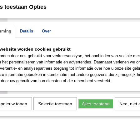
s toestaan Opties
Save
mming
Details
Over
website worden cookies gebruikt
rden door ons gebruikt voor verkeersanalyse, het aanbieden van sociale med
n het personaliseren van informatie en advertenties. Daarnaast verlenen we o
vertentie- en analysepartners toegang tot informatie over hoe u onze site gebru
e informatie gebruiken in combinatie met andere gegevens die zij mogelijk 
door uw gebruik van hun diensten of die u hen hebt verstrekt.
n de
opnieuw tonen
Selectie toestaan
Alles toestaan
Nee, niet 
 op.