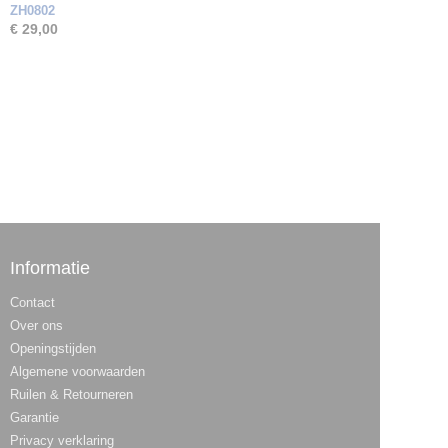
ZH0802
€ 29,00
Informatie
Contact
Over ons
Openingstijden
Algemene voorwaarden
Ruilen & Retourneren
Garantie
Privacy verklaring