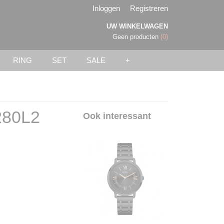
Inloggen
Registreren
UW WINKELWAGEN
Geen producten
(0)
RING
SET
SALE
+
280L2
Ook interessant