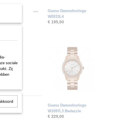
Guess Dameshorloge
W0933L4
€ 195,00
sp
ia-
nze sociale
ikt. Zij
hebben
akkoord
Guess Dameshorloge
W1097L3 Bedazzle
€ 229,00