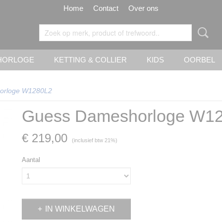
Home
Contact
Over ons
HORLOGE
KETTING & COLLIER
KIDS
OORBEL
orloge W1280L2
Guess Dameshorloge W1
€ 219,00
(inclusief btw 21%)
Aantal
IN WINKELWAGEN