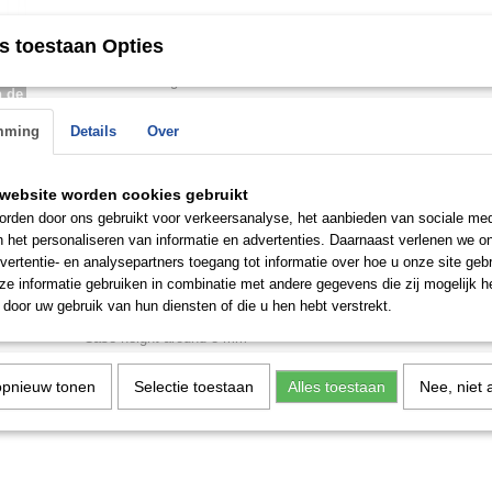
Omschrijving
s toestaan Opties
Guess Dameshorloge W1280L2
n de
 op.
mming
Details
Over
Stainless steel case, gold colored coating, polished
Stainless steel strap, gold colored coating, polished, folding cla
website worden cookies gebruikt
Quartz movement, battery operated
rden door ons gebruikt voor verkeersanalyse, het aanbieden van sociale med
Water Resistant
n het personaliseren van informatie en advertenties. Daarnaast verlenen we o
Case set with stones
vertentie- en analysepartners toegang tot informatie over hoe u onze site gebru
e informatie gebruiken in combinatie met andere gegevens die zij mogelijk 
Dial color gold
door uw gebruik van hun diensten of die u hen hebt verstrekt.
Case width around 38 mm
Case height around 8 mm
opnieuw tonen
Selectie toestaan
Alles toestaan
Nee, niet 
Save