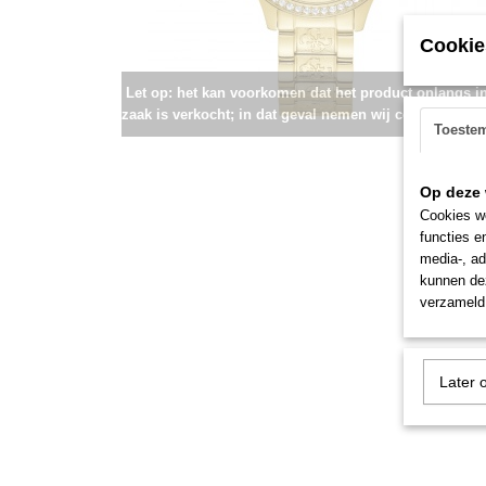
Cookie
Let op: het kan voorkomen dat het product onlangs i
zaak is verkocht; in dat geval nemen wij contact met u
Toeste
Op deze 
Cookies wo
functies e
media-, ad
kunnen dez
verzameld 
Later 