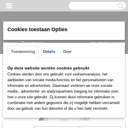
Cookies toestaan Opties
Inloggen
Registreren
UW WINKELWAGEN
Geen producten
(0)
Toestemming
Details
Over
Home
>
Horloge
>
Guess
>
Heren
>
Guess Herenhorloge
Op deze website worden cookies gebruikt
W0123G1
Cookies worden door ons gebruikt voor verkeersanalyse, het
aanbieden van sociale media-functies en het personaliseren van
informatie en advertenties. Daarnaast verlenen we onze sociale
media-, advertentie- en analysepartners toegang tot informatie over
hoe u onze site gebruikt. Zij kunnen deze informatie gebruiken in
combinatie met andere gegevens die zij mogelijk hebben verzameld
door uw gebruik van hun diensten of die u hen hebt verstrekt.