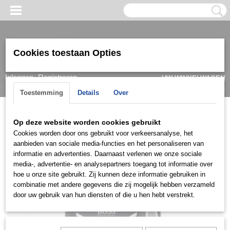
Cookies toestaan Opties
Inloggen
Registreren
UW WINKELWAGEN
Geen producten
(0)
Toestemming
Details
Over
Home
>
Horloge
>
Hugo Boss
>
Heren
>
Hugo Boss Herenhorloge
Op deze website worden cookies gebruikt
1513016
Cookies worden door ons gebruikt voor verkeersanalyse, het
aanbieden van sociale media-functies en het personaliseren van
informatie en advertenties. Daarnaast verlenen we onze sociale
media-, advertentie- en analysepartners toegang tot informatie over
hoe u onze site gebruikt. Zij kunnen deze informatie gebruiken in
combinatie met andere gegevens die zij mogelijk hebben verzameld
door uw gebruik van hun diensten of die u hen hebt verstrekt.