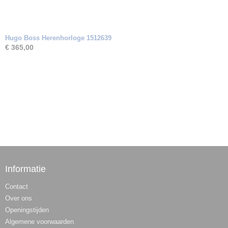
Hugo Boss Herenhorloge 1512639
€ 365,00
Informatie
Contact
Over ons
Openingstijden
Algemene voorwaarden