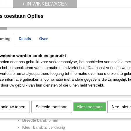
IN WINKELWAGEN
s toestaan Opties
Omschrijving
n de
 op.
Just Cavalli Dameshorloge JC1L195M0385
mming
Details
Over
Specificaties:
Uurwerk:
Quartz
website worden cookies gebruikt
Tijdsaanduiding:
Analoog
rden door ons gebruikt voor verkeersanalyse, het aanbieden van sociale med
Materiaal kast:
Roestvrij staal
n het personaliseren van informatie en advertenties. Daarnaast verlenen we o
Vorm kast:
Rond
vertentie- en analysepartners toegang tot informatie over hoe u onze site gebru
Diameter kast:
34 mm
e informatie gebruiken in combinatie met andere gegevens die zij mogelijk 
door uw gebruik van hun diensten of die u hen hebt verstrekt.
Dikte kast:
7 mm
Materiaal glas:
Mineraalglas
Kleur wijzerplaat:
Zilvergrijs
Bezel:
Roestvrij staal, stationair
opnieuw tonen
Selectie toestaan
Alles toestaan
Nee, niet 
Materiaal band:
Roestvrij staal
Breedte band:
5 mm
Kleur band:
Zilverkleurig