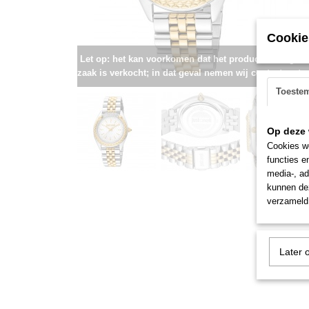
Cookie
Let op: het kan voorkomen dat het product onlangs i
zaak is verkocht; in dat geval nemen wij contact met u
Toeste
Op deze 
Cookies wo
functies e
media-, ad
kunnen dez
verzameld 
Later 