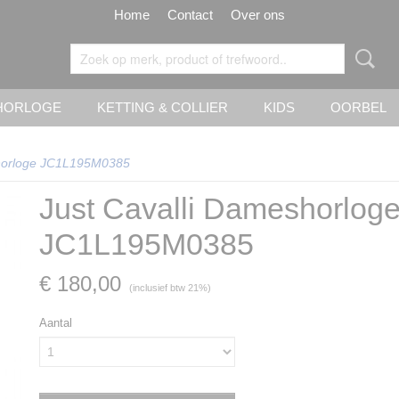
Home
Contact
Over ons
HORLOGE
KETTING & COLLIER
KIDS
OORBEL
shorloge JC1L195M0385
Just Cavalli Dameshorlog
JC1L195M0385
€ 180,00
(inclusief btw 21%)
Aantal