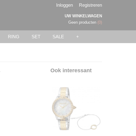
Inloggen
Registreren
UW WINKELWAGEN
Geen producten
(0)
RING
SET
SALE
+
e
Ook interessant