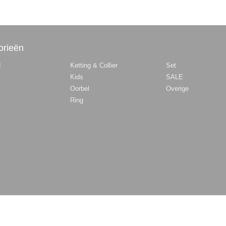
orieën
d
Ketting & Collier
Set
Kids
SALE
Oorbel
Overige
Ring