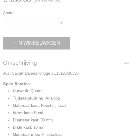
(inclusief btw 21%)
Aantal
IN WINKELWAGEN
Omschrijving
Just Cavalli Dameshorloge JC1L195M0395
Specificaties:
Uurwerk:
Quartz
Tijdsaanduiding:
Analoog
Materiaal kast:
Roestvrij staal
Vorm kast:
Rond
Diameter kast:
30 mm
Dikte kast:
10 mm
Materiaal glas:
Mineraalglas