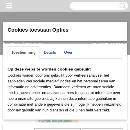
Cookies toestaan Opties
Inloggen
Registreren
UW WINKELWAGEN
Geen producten
(0)
Toestemming
Details
Over
Home
>
Horloge
>
Just Cavalli
>
Just Cavalli Dameshorloge
Op deze website worden cookies gebruikt
JC1L195M0395
Cookies worden door ons gebruikt voor verkeersanalyse, het
aanbieden van sociale media-functies en het personaliseren van
informatie en advertenties. Daarnaast verlenen we onze sociale
media-, advertentie- en analysepartners toegang tot informatie over
hoe u onze site gebruikt. Zij kunnen deze informatie gebruiken in
combinatie met andere gegevens die zij mogelijk hebben verzameld
door uw gebruik van hun diensten of die u hen hebt verstrekt.