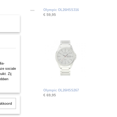
Olympic OL26HSS316
€ 59,95
ia-
nze sociale
ikt. Zij
hebben
Olympic OL26HSS267
€ 69,95
akkoord