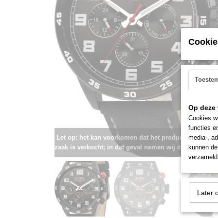
Cookie
Toeste
Op deze 
Cookies wo
functies e
Let op: het kan voorkomen dat het product onlangs i
media-, ad
zaak is verkocht; in dat geval nemen wij contact met u
kunnen dez
verzameld 
Later 