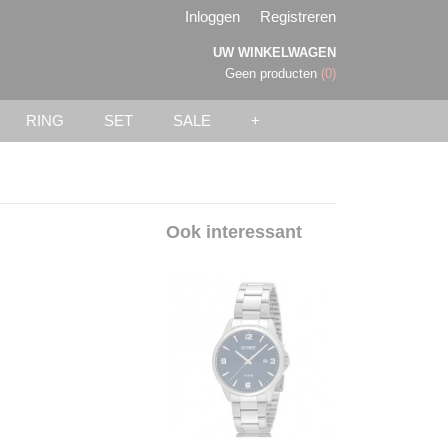
Inloggen
Registreren
UW WINKELWAGEN
Geen producten
(0)
RING
SET
SALE
+
Ook interessant