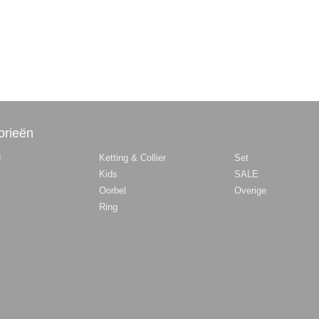
orieën
d
Ketting & Collier
Set
Kids
SALE
Oorbel
Overige
Ring