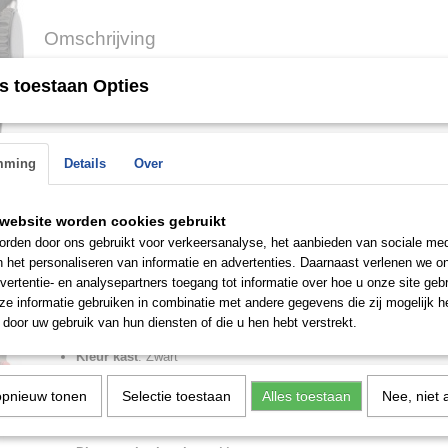
Omschrijving
Van €89,99 voor €49,99
s toestaan Opties
Olympic OL89HZL003
Model
: OL89HZL003
mming
Details
Over
EAN
: 8718465740042
Doelgroep
: Mannen
Merk
: Olympic
website worden cookies gebruikt
Tijdaanduiding
: Analoog
rden door ons gebruikt voor verkeersanalyse, het aanbieden van sociale med
Datum weergave
: Dag
n het personaliseren van informatie en advertenties. Daarnaast verlenen we o
n de
vertentie- en analysepartners toegang tot informatie over hoe u onze site gebru
Materiaal horlogeglas
: Mineraalglas
 op.
e informatie gebruiken in combinatie met andere gegevens die zij mogelijk 
Materiaal kast
: Staal
door uw gebruik van hun diensten of die u hen hebt verstrekt.
Materiaal band
: Leer
Kleur kast
: Zwart
Kleur band
: Zwart
opnieuw tonen
Selectie toestaan
Alles toestaan
Nee, niet 
Kleur wijzerplaat
: Grijs
Vorm kast
: Rond