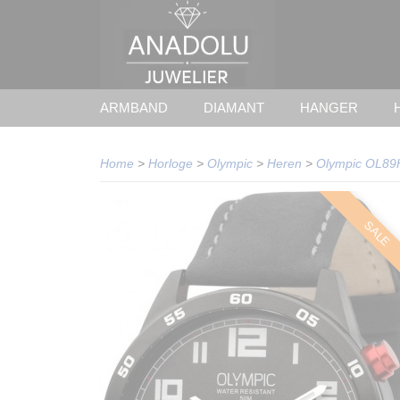
ARMBAND
DIAMANT
HANGER
Home
>
Horloge
>
Olympic
>
Heren
>
Olympic OL89
SALE