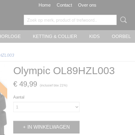
Home
Contact
Over ons
HORLOGE
KETTING & COLLIER
KIDS
OORBEL
HZL003
Olympic OL89HZL003
€ 49,99
(inclusief btw 21%)
Aantal
IN WINKELWAGEN