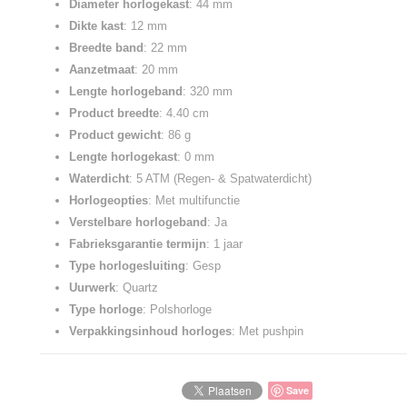
Diameter horlogekast
: 44 mm
Dikte kast
: 12 mm
Breedte band
: 22 mm
Aanzetmaat
: 20 mm
Lengte horlogeband
: 320 mm
Product breedte
: 4.40 cm
Product gewicht
: 86 g
Lengte horlogekast
: 0 mm
Waterdicht
: 5 ATM (Regen- & Spatwaterdicht)
Horlogeopties
: Met multifunctie
Verstelbare horlogeband
: Ja
Fabrieksgarantie termijn
: 1 jaar
Type horlogesluiting
: Gesp
Uurwerk
: Quartz
Type horloge
: Polshorloge
Verpakkingsinhoud horloges
: Met pushpin
Save