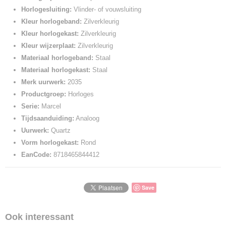
Horlogesluiting:
Vlinder- of vouwsluiting
Kleur horlogeband:
Zilverkleurig
Kleur horlogekast:
Zilverkleurig
Kleur wijzerplaat:
Zilverkleurig
Materiaal horlogeband:
Staal
Materiaal horlogekast:
Staal
Merk uurwerk:
2035
Productgroep:
Horloges
Serie:
Marcel
Tijdsaanduiding:
Analoog
Uurwerk:
Quartz
Vorm horlogekast:
Rond
EanCode:
8718465844412
Save
Ook interessant