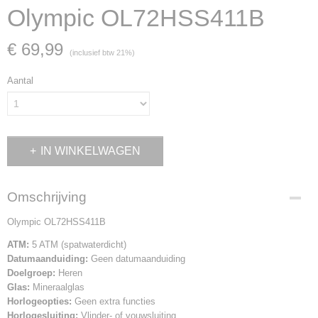
Olympic OL72HSS411B
€ 69,99
(inclusief btw 21%)
Aantal
IN WINKELWAGEN
Omschrijving
Olympic OL72HSS411B
ATM:
5 ATM (spatwaterdicht)
Datumaanduiding:
Geen datumaanduiding
Doelgroep:
Heren
Glas:
Mineraalglas
Horlogeopties:
Geen extra functies
Horlogesluiting:
Vlinder- of vouwsluiting