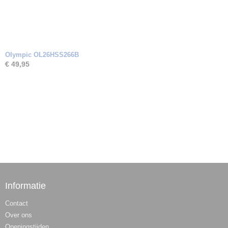
Olympic OL26HSS266B
€ 49,95
Informatie
Contact
Over ons
Openingstijden