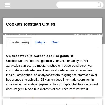
Cookies toestaan Opties
Inloggen
Registreren
UW WINKELWAGEN
Geen producten
(0)
Toestemming
Details
Over
Home
>
Ketting & Collier
>
Dames
>
Collier
>
Collier groot
>
Op deze website worden cookies gebruikt
COGD0434
Cookies worden door ons gebruikt voor verkeersanalyse, het
aanbieden van sociale media-functies en het personaliseren van
informatie en advertenties. Daarnaast verlenen we onze sociale
media-, advertentie- en analysepartners toegang tot informatie over
hoe u onze site gebruikt. Zij kunnen deze informatie gebruiken in
combinatie met andere gegevens die zij mogelijk hebben verzameld
door uw gebruik van hun diensten of die u hen hebt verstrekt.