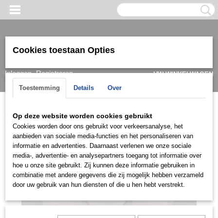
Cookies toestaan Opties
Inloggen
Registreren
UW WINKELWAGEN
Geen producten
(0)
Toestemming
Details
Over
Home
>
Ketting & Collier
>
Dames
>
Collier
>
Collier groot
>
Op deze website worden cookies gebruikt
COGD0444
Cookies worden door ons gebruikt voor verkeersanalyse, het
aanbieden van sociale media-functies en het personaliseren van
informatie en advertenties. Daarnaast verlenen we onze sociale
media-, advertentie- en analysepartners toegang tot informatie over
hoe u onze site gebruikt. Zij kunnen deze informatie gebruiken in
combinatie met andere gegevens die zij mogelijk hebben verzameld
door uw gebruik van hun diensten of die u hen hebt verstrekt.