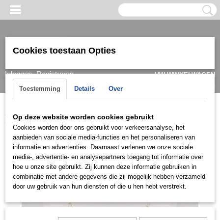
Cookies toestaan Opties
Inloggen
Registreren
UW WINKELWAGEN
Geen producten
(0)
Toestemming
Details
Over
Home
>
Ketting & Collier
>
Dames
>
Collier
>
Collier groot
>
Op deze website worden cookies gebruikt
COGD0448
Cookies worden door ons gebruikt voor verkeersanalyse, het
aanbieden van sociale media-functies en het personaliseren van
informatie en advertenties. Daarnaast verlenen we onze sociale
media-, advertentie- en analysepartners toegang tot informatie over
hoe u onze site gebruikt. Zij kunnen deze informatie gebruiken in
combinatie met andere gegevens die zij mogelijk hebben verzameld
door uw gebruik van hun diensten of die u hen hebt verstrekt.