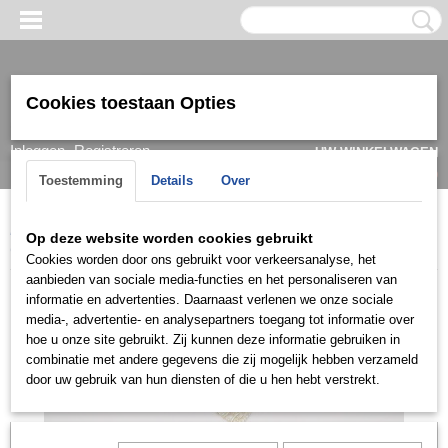
Cookies toestaan Opties
Inloggen
Registreren
UW WINKELWAGEN
Geen producten
(0)
Toestemming
Details
Over
Home
>
Ketting & Collier
>
Dames
>
Collier
>
Collier mini
>
Op deze website worden cookies gebruikt
COMG0101
Cookies worden door ons gebruikt voor verkeersanalyse, het
aanbieden van sociale media-functies en het personaliseren van
informatie en advertenties. Daarnaast verlenen we onze sociale
media-, advertentie- en analysepartners toegang tot informatie over
hoe u onze site gebruikt. Zij kunnen deze informatie gebruiken in
combinatie met andere gegevens die zij mogelijk hebben verzameld
door uw gebruik van hun diensten of die u hen hebt verstrekt.
Let op: het kan voorkomen dat het product onlangs in de zaak is