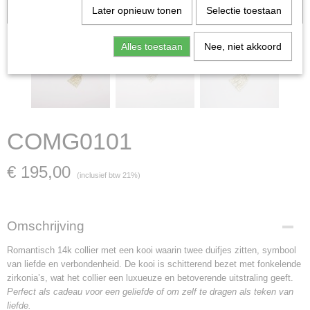
verkocht; in dat geval nemen wij contact met u op.
Later opnieuw tonen
Selectie toestaan
Alles toestaan
Nee, niet akkoord
COMG0101
€ 195,00
(inclusief btw 21%)
Omschrijving
Romantisch 14k collier met een kooi waarin twee duifjes zitten, symbool
van liefde en verbondenheid. De kooi is schitterend bezet met fonkelende
zirkonia’s, wat het collier een luxueuze en betoverende uitstraling geeft.
Perfect als cadeau voor een geliefde of om zelf te dragen als teken van
liefde.