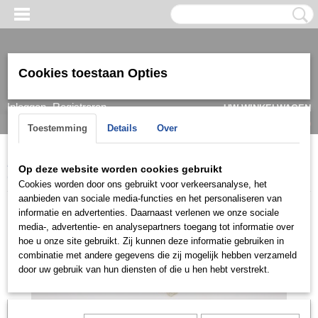
Cookies toestaan Opties
Inloggen
Registreren
UW WINKELWAGEN
Geen producten
(0)
Toestemming
Details
Over
Home
>
Ketting & Collier
>
Dames
>
Collier
>
Collier mini
>
Op deze website worden cookies gebruikt
COMG0117
Cookies worden door ons gebruikt voor verkeersanalyse, het
aanbieden van sociale media-functies en het personaliseren van
informatie en advertenties. Daarnaast verlenen we onze sociale
media-, advertentie- en analysepartners toegang tot informatie over
hoe u onze site gebruikt. Zij kunnen deze informatie gebruiken in
combinatie met andere gegevens die zij mogelijk hebben verzameld
door uw gebruik van hun diensten of die u hen hebt verstrekt.
Let op: het kan voorkomen dat het product onlangs in de zaak is