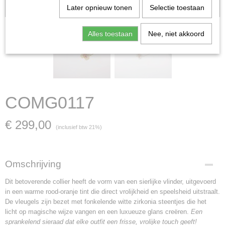
verkocht; in dat geval nemen wij contact met u op.
Later opnieuw tonen
Selectie toestaan
Alles toestaan
Nee, niet akkoord
COMG0117
€ 299,00
(inclusief btw 21%)
Omschrijving
Dit betoverende collier heeft de vorm van een sierlijke vlinder, uitgevoerd
in een warme rood-oranje tint die direct vrolijkheid en speelsheid uitstraalt.
De vleugels zijn bezet met fonkelende witte zirkonia steentjes die het
licht op magische wijze vangen en een luxueuze glans creëren.
Een
sprankelend sieraad dat elke outfit een frisse, vrolijke touch geeft!